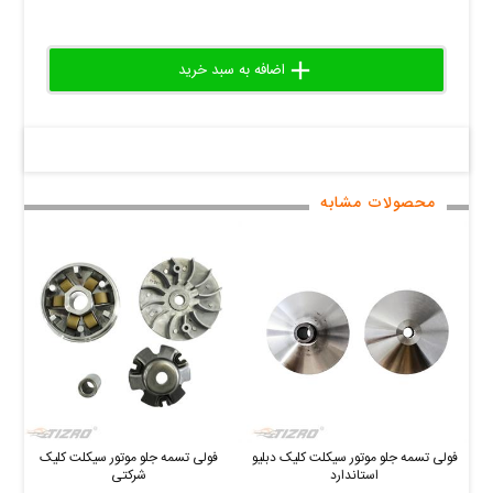
add
delete
remove
محصولات مشابه
فولی تسمه جلو موتور سیکلت کلیک دبلیو
فولی تسمه جلو موتور سیکلت کلیک
استاندارد
شرکتی