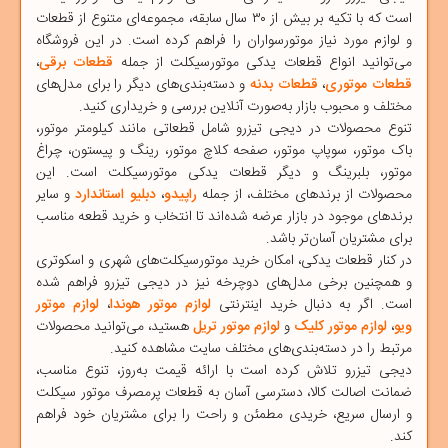
است که با تکیه بر بیش از ۳۰ سال سابقه، مجموعه‌ای متنوع از قطعات
و لوازم مورد نیاز موتورسواران را فراهم کرده است. در این فروشگاه
می‌توانید انواع قطعات یدکی موتورسیکلت از جمله
قطعات برقی
،
قطعات موتوری
،
قطعات بدنه
و دسته‌بندی‌های دیگر را برای مدل‌های
مختلف و محبوب بازار به‌صورت آنلاین بررسی و خریداری کنید.
تنوع محصولات در دیجی ‌تیزرو شامل قطعاتی مانند
کیلومتر موتور
،
باک موتور
،
سوپاپ موتور
،
صفحه کلاچ موتور
،
رینگ و پیستون
،
چراغ
موتور
،
بلبرینگ
و دیگر قطعات یدکی موتورسیکلت است. این
محصولات از برندهای مختلف، از جمله
راپیدو
،
دبلیو استاندارد
و سایر
برندهای موجود در بازار عرضه شده‌اند تا انتخاب و خرید قطعه مناسب
برای مشتریان آسان‌تر باشد.
در کنار قطعات یدکی، امکان خرید
موتورسیکلت‌های شهری
و
اسکوتری
و همچنین برخی مدل‌های
دوچرخه
نیز در دیجی ‌تیزرو فراهم شده
است. اگر به دنبال خرید اینترنتی
لوازم موتور هوندا
،
لوازم موتور
ویو
،
لوازم موتور کلیک
و
لوازم موتور تریل
هستید، می‌توانید محصولات
مرتبط را در دسته‌بندی‌های مختلف سایت مشاهده کنید.
دیجی ‌تیزرو
تلاش کرده است با ارائه قیمت به‌روز، تنوع مناسب،
ضمانت اصالت کالا، دسترسی آسان به قطعات پرمصرف موتور سیکلت
و ارسال سریع، خریدی مطمئن و راحت را برای مشتریان خود فراهم
کند.