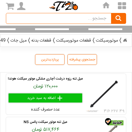
home
Search
جستجو
موتورسیکلت
قطعات موتورسیکلت
قطعات بدنه
میل جات
49 کالا
جستجوی پیشرفته
پربازدیدترین
میل تنه رزوه درشت آچاری مشکی موتور سیکلت هوندا
۱۲۰,۰۰۰ تومان
add
delete
remove
عدد-مصرف کننده
۴۱۶ ۲۶۷ ۴۹
میل تنه موتور سیکلت پالس NS
۵۱۷,۴۶۴ تومان