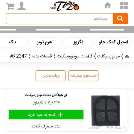
home
Search
جستجو
استیل کمک جلو
اگزوز
اهرم ترمز
باک
موتورسیکلت
قطعات موتورسیکلت
قطعات بدنه
2347 کالا
جستجوی پیشرفته
پربازدیدترین
ابر هواکش تخت موتورسیکلت
۳۷,۶۳۴ تومان
add
delete
remove
عدد-مصرف کننده
۴۱۴ ۲۰۰ ۱۹