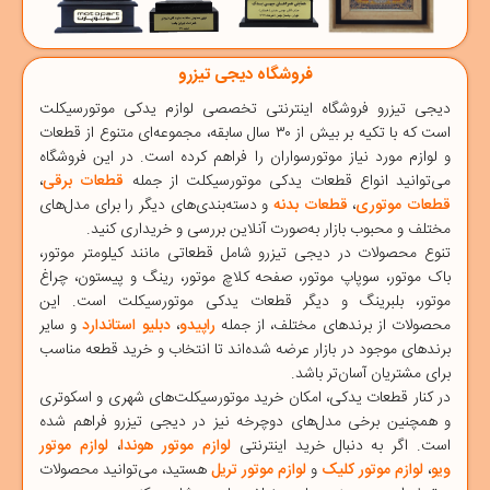
فروشگاه دیجی تیزرو
دیجی‌ تیزرو
فروشگاه اینترنتی تخصصی
لوازم یدکی موتورسیکلت
است که با تکیه بر بیش از ۳۰ سال سابقه، مجموعه‌ای متنوع از قطعات
و لوازم مورد نیاز موتورسواران را فراهم کرده است. در این فروشگاه
می‌توانید انواع قطعات یدکی موتورسیکلت از جمله
قطعات برقی
،
قطعات موتوری
،
قطعات بدنه
و دسته‌بندی‌های دیگر را برای مدل‌های
مختلف و محبوب بازار به‌صورت آنلاین بررسی و خریداری کنید.
تنوع محصولات در دیجی ‌تیزرو شامل قطعاتی مانند
کیلومتر موتور
،
باک موتور
،
سوپاپ موتور
،
صفحه کلاچ موتور
،
رینگ و پیستون
،
چراغ
موتور
،
بلبرینگ
و دیگر قطعات یدکی موتورسیکلت است. این
محصولات از برندهای مختلف، از جمله
راپیدو
،
دبلیو استاندارد
و سایر
برندهای موجود در بازار عرضه شده‌اند تا انتخاب و خرید قطعه مناسب
برای مشتریان آسان‌تر باشد.
در کنار قطعات یدکی، امکان خرید
موتورسیکلت‌های شهری
و
اسکوتری
و همچنین برخی مدل‌های
دوچرخه
نیز در دیجی ‌تیزرو فراهم شده
است. اگر به دنبال خرید اینترنتی
لوازم موتور هوندا
،
لوازم موتور
ویو
،
لوازم موتور کلیک
و
لوازم موتور تریل
هستید، می‌توانید محصولات