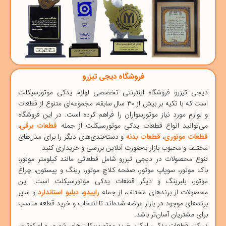
فروشگاه دیجی تیزرو
دیجی‌ تیزرو
فروشگاه اینترنتی تخصصی
لوازم یدکی موتورسیکلت
است که با تکیه بر بیش از ۳۰ سال سابقه، مجموعه‌ای متنوع از قطعات
و لوازم مورد نیاز موتورسواران را فراهم کرده است. در این فروشگاه
می‌توانید انواع قطعات یدکی موتورسیکلت از جمله
قطعات برقی
،
قطعات موتوری
،
قطعات بدنه
و دسته‌بندی‌های دیگر را برای مدل‌های
مختلف و محبوب بازار به‌صورت آنلاین بررسی و خریداری کنید.
تنوع محصولات در دیجی ‌تیزرو شامل قطعاتی مانند
کیلومتر موتور
،
باک موتور
،
سوپاپ موتور
،
صفحه کلاچ موتور
،
رینگ و پیستون
،
چراغ
موتور
،
بلبرینگ
و دیگر قطعات یدکی موتورسیکلت است. این
محصولات از برندهای مختلف، از جمله
راپیدو
،
دبلیو استاندارد
و سایر
برندهای موجود در بازار عرضه شده‌اند تا انتخاب و خرید قطعه مناسب
برای مشتریان آسان‌تر باشد.
در کنار قطعات یدکی، امکان خرید
موتورسیکلت‌های شهری
و
اسکوتری