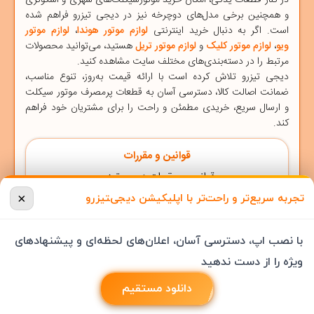
و همچنین برخی مدل‌های
دوچرخه
نیز در دیجی ‌تیزرو فراهم شده
است. اگر به دنبال خرید اینترنتی
لوازم موتور هوندا
،
لوازم موتور
ویو
،
لوازم موتور کلیک
و
لوازم موتور تریل
هستید، می‌توانید محصولات
مرتبط را در دسته‌بندی‌های مختلف سایت مشاهده کنید.
دیجی ‌تیزرو
تلاش کرده است با ارائه قیمت به‌روز، تنوع مناسب،
ضمانت اصالت کالا، دسترسی آسان به قطعات پرمصرف موتور سیکلت
و ارسال سریع، خریدی مطمئن و راحت را برای مشتریان خود فراهم
کند.
قوانین و مقررات
قوانین و مقررات دیجی تیزرو
درباره دیجی تیزرو بیشتر بدانید
×
تجربه سریع‌تر و راحت‌تر با اپلیکیشن دیجی‌‍تیزرو
روند ثبت سفارش در دیجی تیزرو
با نصب اپ، دسترسی آسان، اعلان‌های لحظه‌ای و پیشنهادهای
ویژه را از دست ندهید
تمامی حقوق این سایت متعلق به دیجی تیزرو می باشد و هر
گونه کپی برداری پیگرد قانونی دارد.
دانلود مستقیم