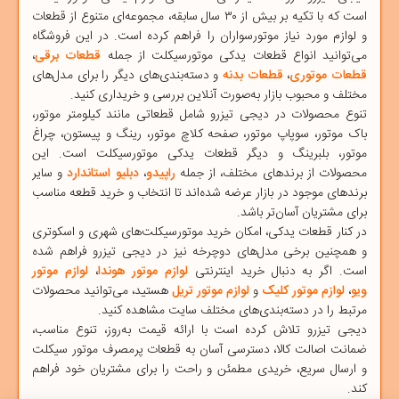
است که با تکیه بر بیش از ۳۰ سال سابقه، مجموعه‌ای متنوع از قطعات
و لوازم مورد نیاز موتورسواران را فراهم کرده است. در این فروشگاه
می‌توانید انواع قطعات یدکی موتورسیکلت از جمله
قطعات برقی
،
قطعات موتوری
،
قطعات بدنه
و دسته‌بندی‌های دیگر را برای مدل‌های
مختلف و محبوب بازار به‌صورت آنلاین بررسی و خریداری کنید.
تنوع محصولات در دیجی ‌تیزرو شامل قطعاتی مانند
کیلومتر موتور
،
باک موتور
،
سوپاپ موتور
،
صفحه کلاچ موتور
،
رینگ و پیستون
،
چراغ
موتور
،
بلبرینگ
و دیگر قطعات یدکی موتورسیکلت است. این
محصولات از برندهای مختلف، از جمله
راپیدو
،
دبلیو استاندارد
و سایر
برندهای موجود در بازار عرضه شده‌اند تا انتخاب و خرید قطعه مناسب
برای مشتریان آسان‌تر باشد.
در کنار قطعات یدکی، امکان خرید
موتورسیکلت‌های شهری
و
اسکوتری
و همچنین برخی مدل‌های
دوچرخه
نیز در دیجی ‌تیزرو فراهم شده
است. اگر به دنبال خرید اینترنتی
لوازم موتور هوندا
،
لوازم موتور
ویو
،
لوازم موتور کلیک
و
لوازم موتور تریل
هستید، می‌توانید محصولات
مرتبط را در دسته‌بندی‌های مختلف سایت مشاهده کنید.
دیجی ‌تیزرو
تلاش کرده است با ارائه قیمت به‌روز، تنوع مناسب،
ضمانت اصالت کالا، دسترسی آسان به قطعات پرمصرف موتور سیکلت
و ارسال سریع، خریدی مطمئن و راحت را برای مشتریان خود فراهم
کند.