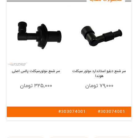
محصولات مشابه
سر شمع دبلیو استاندارد موتور سیکلت
سر شمع موتورسیکلت پالس اصلی
هوندا
۷۹,۰۰۰ تومان
۳۲۵,۰۰۰ تومان
#303074001
#303074001