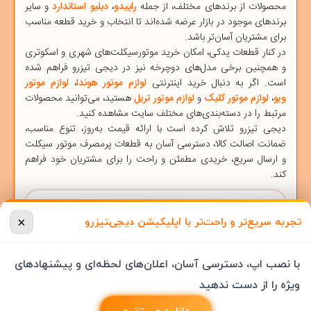
محصولات از برندهای مختلف، از جمله
راپیدو
،
دبلیو استاندارد
و سایر
برندهای موجود در بازار عرضه شده‌اند تا انتخاب و خرید قطعه مناسب
برای مشتریان آسان‌تر باشد.
در کنار قطعات یدکی، امکان خرید
موتورسیکلت‌های شهری
و
اسکوتری
و همچنین برخی مدل‌های
دوچرخه
نیز در دیجی ‌تیزرو فراهم شده
است. اگر به دنبال خرید اینترنتی
لوازم موتور هوندا
،
لوازم موتور
ویو
،
لوازم موتور کلیک
و
لوازم موتور تریل
هستید، می‌توانید محصولات
مرتبط را در دسته‌بندی‌های مختلف سایت مشاهده کنید.
دیجی ‌تیزرو
تلاش کرده است با ارائه قیمت به‌روز، تنوع مناسب،
ضمانت اصالت کالا، دسترسی آسان به قطعات پرمصرف موتور سیکلت
و ارسال سریع، خریدی مطمئن و راحت را برای مشتریان خود فراهم
کند.
قوانین و مقررات
×
تجربه سریع‌تر و راحت‌تر با اپلیکیشن دیجی‌‍تیزرو
قوانین و مقررات دیجی تیزرو
درباره دیجی تیزرو بیشتر بدانید
با نصب اپ، دسترسی آسان، اعلان‌های لحظه‌ای و پیشنهادهای
روند ثبت سفارش در دیجی تیزرو
ویژه را از دست ندهید