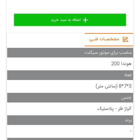
add
delete
remove
مشخصـات فنـی
مناسب برای موتور سیکلت
هوندا 200
ابعاد
3*7*8 (سانتی متر)
جنس
آلیاژ فلز - پلاستیک
برند
-