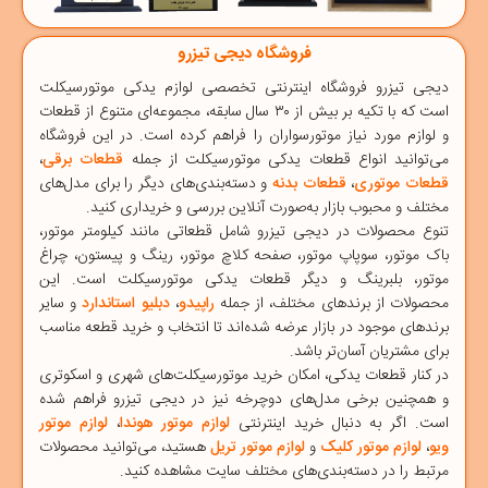
فروشگاه دیجی تیزرو
دیجی‌ تیزرو
فروشگاه اینترنتی تخصصی
لوازم یدکی موتورسیکلت
است که با تکیه بر بیش از ۳۰ سال سابقه، مجموعه‌ای متنوع از قطعات
و لوازم مورد نیاز موتورسواران را فراهم کرده است. در این فروشگاه
می‌توانید انواع قطعات یدکی موتورسیکلت از جمله
قطعات برقی
،
قطعات موتوری
،
قطعات بدنه
و دسته‌بندی‌های دیگر را برای مدل‌های
مختلف و محبوب بازار به‌صورت آنلاین بررسی و خریداری کنید.
تنوع محصولات در دیجی ‌تیزرو شامل قطعاتی مانند
کیلومتر موتور
،
باک موتور
،
سوپاپ موتور
،
صفحه کلاچ موتور
،
رینگ و پیستون
،
چراغ
موتور
،
بلبرینگ
و دیگر قطعات یدکی موتورسیکلت است. این
محصولات از برندهای مختلف، از جمله
راپیدو
،
دبلیو استاندارد
و سایر
برندهای موجود در بازار عرضه شده‌اند تا انتخاب و خرید قطعه مناسب
برای مشتریان آسان‌تر باشد.
در کنار قطعات یدکی، امکان خرید
موتورسیکلت‌های شهری
و
اسکوتری
و همچنین برخی مدل‌های
دوچرخه
نیز در دیجی ‌تیزرو فراهم شده
است. اگر به دنبال خرید اینترنتی
لوازم موتور هوندا
،
لوازم موتور
ویو
،
لوازم موتور کلیک
و
لوازم موتور تریل
هستید، می‌توانید محصولات
مرتبط را در دسته‌بندی‌های مختلف سایت مشاهده کنید.