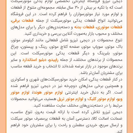
دیجی‌ تیزرو
فروشگاه اینترنتی تخصصی
لوازم یدکی موتورسیکلت
است که با تکیه بر بیش از ۳۰ سال سابقه، مجموعه‌ای متنوع از قطعات
و لوازم مورد نیاز موتورسواران را فراهم کرده است. در این فروشگاه
می‌توانید انواع قطعات یدکی موتورسیکلت از جمله
قطعات برقی
،
قطعات موتوری
،
قطعات بدنه
و دسته‌بندی‌های دیگر را برای مدل‌های
مختلف و محبوب بازار به‌صورت آنلاین بررسی و خریداری کنید.
تنوع محصولات در دیجی ‌تیزرو شامل قطعاتی مانند
کیلومتر موتور
،
باک موتور
،
سوپاپ موتور
،
صفحه کلاچ موتور
،
رینگ و پیستون
،
چراغ
موتور
،
بلبرینگ
و دیگر قطعات یدکی موتورسیکلت است. این
محصولات از برندهای مختلف، از جمله
راپیدو
،
دبلیو استاندارد
و سایر
برندهای موجود در بازار عرضه شده‌اند تا انتخاب و خرید قطعه مناسب
برای مشتریان آسان‌تر باشد.
در کنار قطعات یدکی، امکان خرید
موتورسیکلت‌های شهری
و
اسکوتری
و همچنین برخی مدل‌های
دوچرخه
نیز در دیجی ‌تیزرو فراهم شده
است. اگر به دنبال خرید اینترنتی
لوازم موتور هوندا
،
لوازم موتور
ویو
،
لوازم موتور کلیک
و
لوازم موتور تریل
هستید، می‌توانید محصولات
مرتبط را در دسته‌بندی‌های مختلف سایت مشاهده کنید.
دیجی ‌تیزرو
تلاش کرده است با ارائه قیمت به‌روز، تنوع مناسب،
ضمانت اصالت کالا، دسترسی آسان به قطعات پرمصرف موتور سیکلت
و ارسال سریع، خریدی مطمئن و راحت را برای مشتریان خود فراهم
کند.