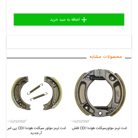
add
delete
remove
محصولات مشابه
لنت ترمز موتورسیکلت هوندا CDI فلش
لنت ترمز موتور سیکلت هوندا CDI پی اس
ل
آر جدید