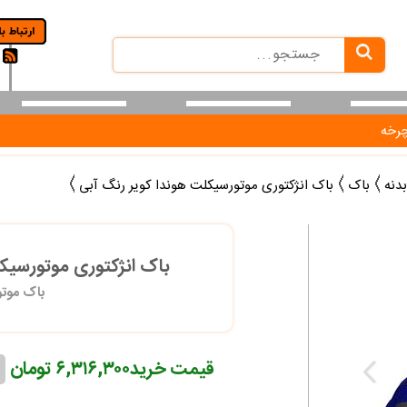
رخه
دنه
باک
باک انژکتوری موتورسیکلت هوندا کویر رنگ آبی
باک انژکتوری موتورسیک
باک موت
قیمت خرید
۶,۳۱۶,۳۰۰ تومان