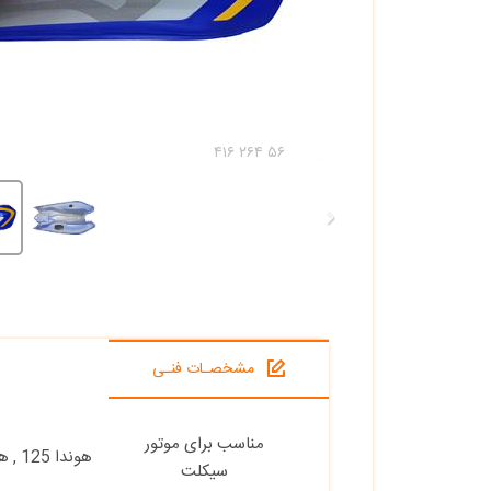
۴۱۶ ۲۶۴ ۵۶
مشخصـات فنـی
مناسب برای موتور
هوندا 125 , هوندا 150 , هوندا 200
سیکلت