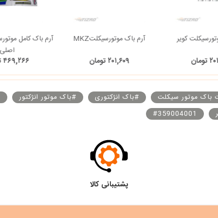
تورسیکلت کویر
آرم باک موتورسیکلتMKZ
آرم باک کامل موتور
اصلی
تومان
۲۰۱,۶۰۹ تومان
۴۶۹,۲۶۶ تومان
 باک موتور سیکلت
#باک انژکتوری
#باک موتور انژکتور
#
#359004001
پشتیبانی کالا