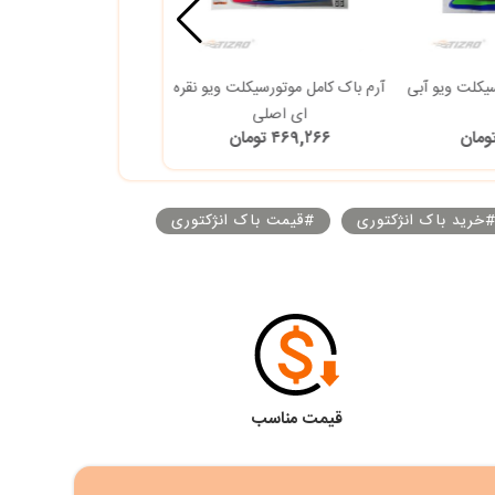
سیکلت ویو آبی
آرم باک کامل موتورسیکلت ویو نقره
آرم قاب بغل موتورسیکلت C125
ای اصلی
۴۶۹,۲۶۶ تومان
۲۴,۰۰۰ تومان
خرید باک انژکتوری
#قیمت باک انژکتوری
قیمت مناسب